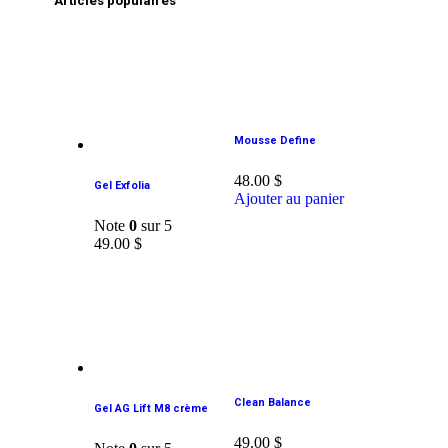
Articles populaires
Mousse Define
48.00
$
Gel Exfolia
Ajouter au panier
Note
0
sur 5
49.00
$
Clean Balance
Gel AG Lift M8 crème
49.00
$