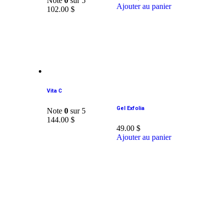
Note
0
sur 5
Ajouter au panier
102.00
$
Vita C
Gel Exfolia
Note
0
sur 5
144.00
$
49.00
$
Ajouter au panier